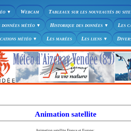
téo
Webcam
Tableaux sur les nouveautés du site
▼
s données météo
Historique des données
Les c
▼
▼
ications météo
Les marées
Les liens
Diver
▼
▼
Animation satellite
Animation satellite France et Europe: