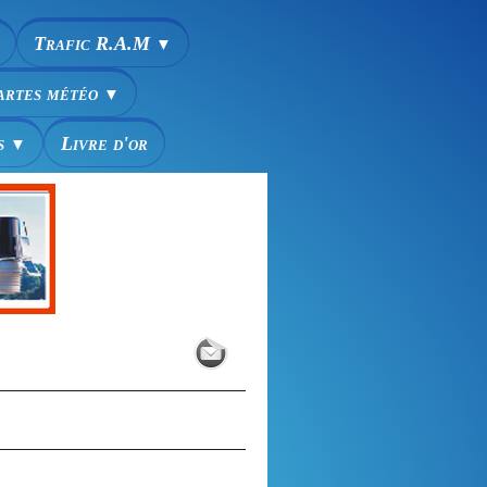
Trafic R.A.M
▼
artes météo
▼
s
Livre d'or
▼