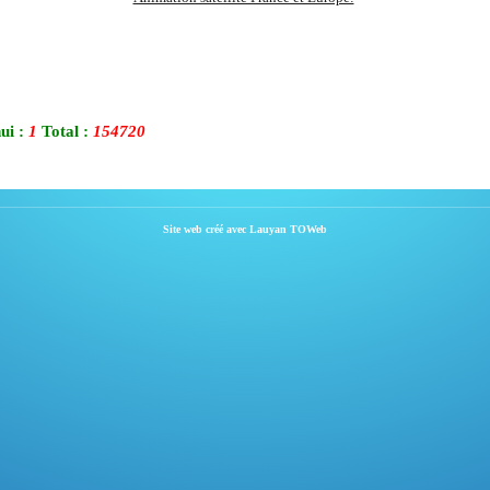
ui :
1
Total :
154720
Site web créé avec Lauyan TOWeb