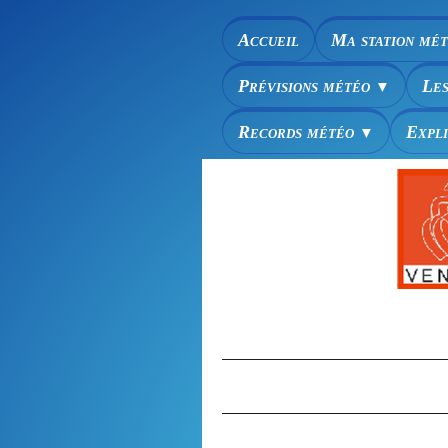
Accueil
Ma station mé
Prévisions météo
Le
▼
Records météo
Expl
▼