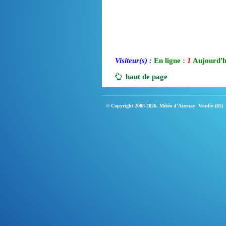
Visiteur(s) :
En ligne :
1
Aujourd'h
haut de page
© Copyright 2008-2026, Météo d'Aizenay Vendée (85)